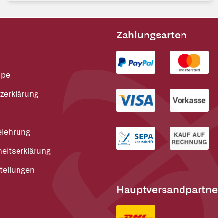
Zahlungsarten
ppe
zerklärung
elehrung
heitserklärung
tellungen
Hauptversandpartne