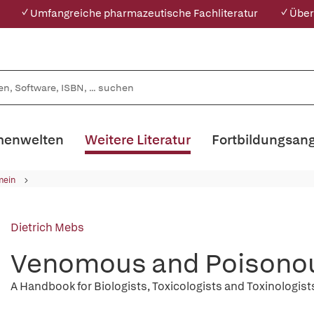
✓ Umfangreiche pharmazeutische Fachliteratur
✓ Über
enwelten
Weitere Literatur
Fortbildungsan
mein
Dietrich Mebs
Venomous and Poisono
A Handbook for Biologists, Toxicologists and Toxinologis