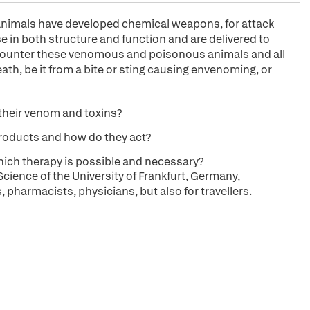
y animals have developed chemical weapons, for attack
e in both structure and function and are delivered to
ncounter these venomous and poisonous animals and all
th, be it from a bite or sting causing envenoming, or
their venom and toxins?
products and how do they act?
hich therapy is possible and necessary?
Science of the University of Frankfurt, Germany,
, pharmacists, physicians, but also for travellers.