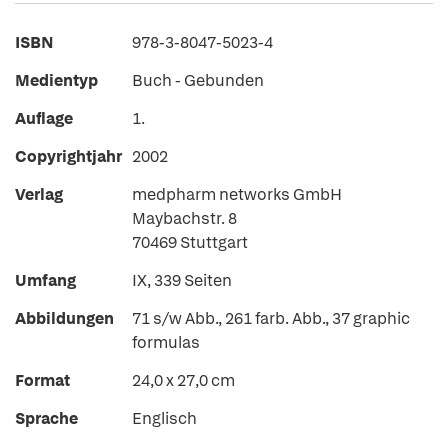
ISBN
978-3-8047-5023-4
Medientyp
Buch - Gebunden
Auflage
1.
Copyrightjahr
2002
Verlag
medpharm networks GmbH
Maybachstr. 8
70469 Stuttgart
Umfang
IX, 339 Seiten
Abbildungen
71 s/w Abb., 261 farb. Abb., 37 graphic
formulas
Format
24,0 x 27,0 cm
Sprache
Englisch