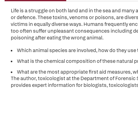
Life is a struggle on both land and in the sea and man
or defence. These toxins, venoms or poisons, are divers
victims in equally diverse ways. Humans frequently e
too often suffer unpleasant consequences including dea
poisoning after eating the wrong animal.
Which animal species are involved, how do they use 
What is the chemical composition of these natural 
What are the most appropriate first aid measures, w
The author, toxicologist at the Department of Forensic 
provides expert information for biologists, toxicologists