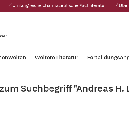
✓ Umfangreiche pharmazeutische Fachliteratur
✓ Über
enwelten
Weitere Literatur
Fortbildungsan
 zum Suchbegriff "Andreas H. 