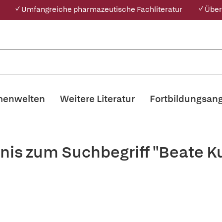
✓ Umfangreiche pharmazeutische Fachliteratur
✓ Über
enwelten
Weitere Literatur
Fortbildungsan
nis zum Suchbegriff "Beate 