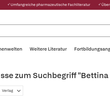
✓ Umfangreiche pharmazeutische Fachliteratur
✓ Über
enwelten
Weitere Literatur
Fortbildungsan
sse zum Suchbegriff "Bettina
Verlag