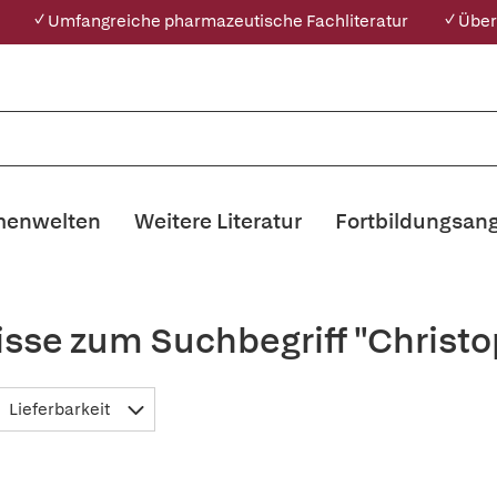
✓ Umfangreiche pharmazeutische Fachliteratur
✓ Über
enwelten
Weitere Literatur
Fortbildungsan
sse zum Suchbegriff "Christo
Lieferbarkeit