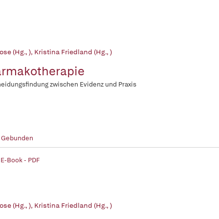
ose (Hg., )
,
Kristina Friedland (Hg., )
rmakotherapie
eidungsfindung zwischen Evidenz und Praxis
- Gebunden
 E-Book - PDF
ose (Hg., )
,
Kristina Friedland (Hg., )