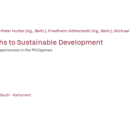
Peter Hutter (Hg., Beitr.)
,
Friedhelm Göltenboth (Hg., Beitr.)
,
Michael 
hs to Sustainable Development
periences in the Philippines
 Buch - Kartoniert