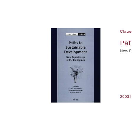
Claus-
Pat
New Ex
2003 |