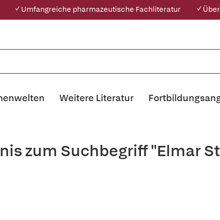
✓ Umfangreiche pharmazeutische Fachliteratur
✓ Über
enwelten
Weitere Literatur
Fortbildungsan
nis zum Suchbegriff "Elmar 