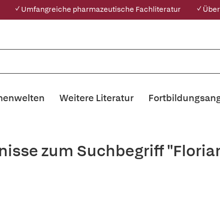
✓ Umfangreiche pharmazeutische Fachliteratur
✓ Über
enwelten
Weitere Literatur
Fortbildungsan
nisse zum Suchbegriff "Floria