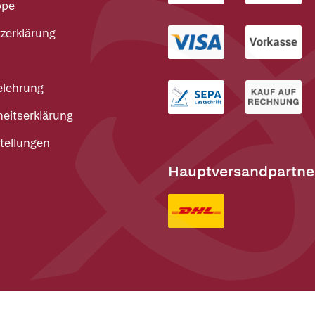
ppe
zerklärung
elehrung
heitserklärung
tellungen
Hauptversandpartne