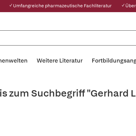
✓ Umfangreiche pharmazeutische Fachliteratur
✓ Über
enwelten
Weitere Literatur
Fortbildungsan
is zum Suchbegriff "Gerhard L