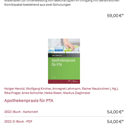
Materialien zur Unterweisung von Beschäftigten im Umgang mit Gefahrstoffen
Kombipaket bestehend aus zwei Schulungen
59,00 €*
Holger Herold
,
Wolfgang Kircher
,
Annegret Lehmann
,
Rainer Neukirchen (, Hg.)
,
Rika Prager
,
Anke Schichte
,
Heike Steen
,
Markus Zieglmeier
Apothekenpraxis für PTA
54,00 €*
2022 | Buch - Kartoniert
54,00 €*
2022 | E-Book - PDF