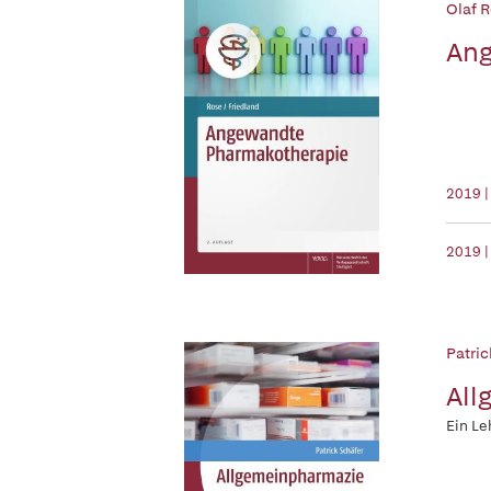
Olaf R
Ang
2019 
2019 |
Patric
All
Ein Le