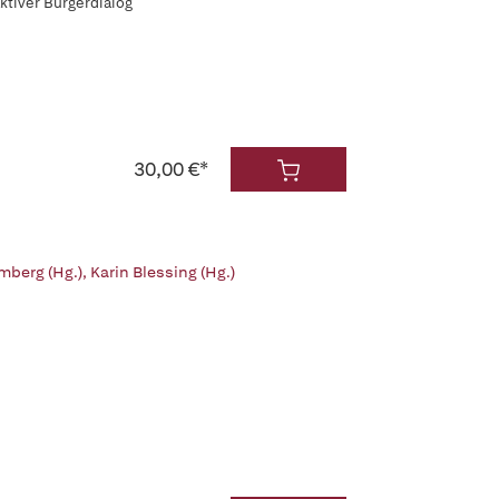
ktiver Bürgerdialog
30,00 €*
mberg (Hg.)
,
Karin Blessing (Hg.)