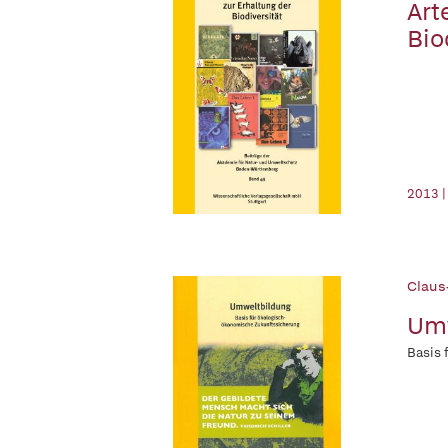
Art
Bio
2013 |
Claus-
Umw
Basis 