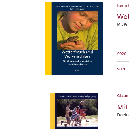
Karin
Wet
Mit Ki
2020 |
2020 |
Claus
Mit
Faszin