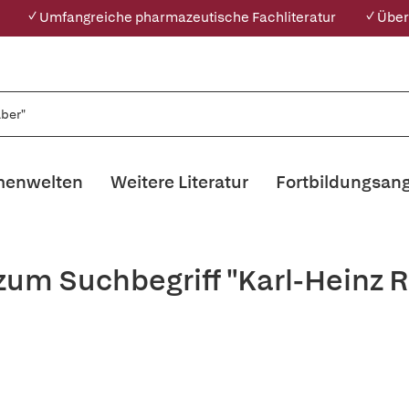
✓ Umfangreiche pharmazeutische Fachliteratur
✓ Über
enwelten
Weitere Literatur
Fortbildungsan
 zum Suchbegriff "Karl-Heinz 