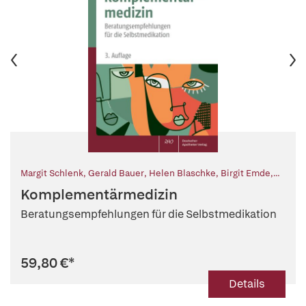
Margit Schlenk
,
Gerald Bauer
,
Helen Blaschke
,
Birgit Emde
,
Michaela Glöckler
,
Margit Müller-Frahling
,
Nicole Schlesinger
Komplementärmedizin
Beratungsempfehlungen für die Selbstmedikation
59,80 €
*
Details