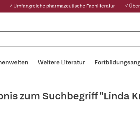
✓ Umfangreiche pharmazeutische Fachliteratur
✓ Über
enwelten
Weitere Literatur
Fortbildungsan
bnis zum Suchbegriff "Linda K