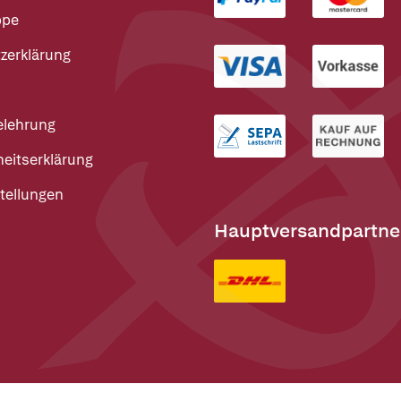
ppe
zerklärung
elehrung
heitserklärung
tellungen
Hauptversandpartne