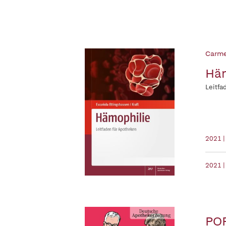
Carme
Häm
Leitfa
2021 |
2021 |
POP