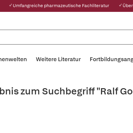
✓ Umfangreiche pharmazeutische Fachliteratur
✓ Über
enwelten
Weitere Literatur
Fortbildungsan
bnis zum Suchbegriff "Ralf G