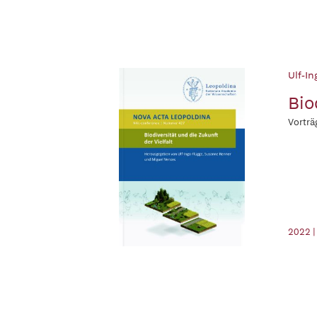
Ulf-In
Bio
Vorträ
2022 |