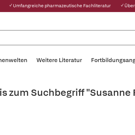
✓ Umfangreiche pharmazeutische Fachliteratur
✓ Über
enwelten
Weitere Literatur
Fortbildungsan
is zum Suchbegriff "Susanne