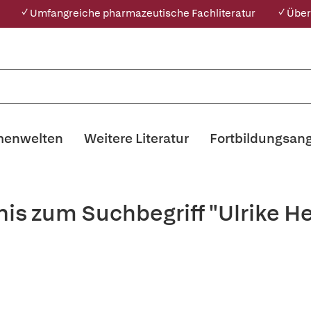
✓ Umfangreiche pharmazeutische Fachliteratur
✓ Über
enwelten
Weitere Literatur
Fortbildungsan
is zum Suchbegriff "Ulrike H