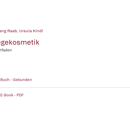
ang Raab
,
Ursula Kindl
egekosmetik
itfaden
| Buch - Gebunden
 E-Book - PDF