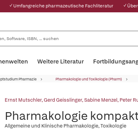
✓ Umfangreiche pharmazeutische Fachliteratur
✓ Über
enwelten
Weitere Literatur
Fortbildungsan
ptstudium Pharmazie
Pharmakologie und Toxikologie (Pharm)
Ernst Mutschler
,
Gerd Geisslinger
,
Sabine Menzel
,
Peter R
Pharmakologie kompak
Allgemeine und Klinische Pharmakologie, Toxikologie