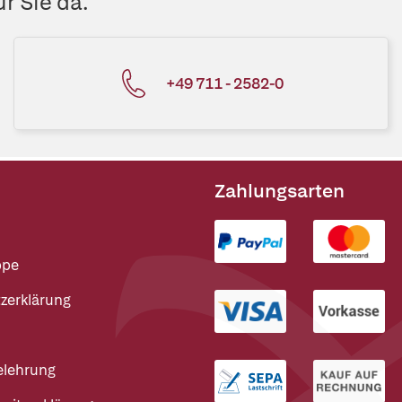
r Sie da.
+49 711 - 2582-0
Zahlungsarten
ppe
zerklärung
elehrung