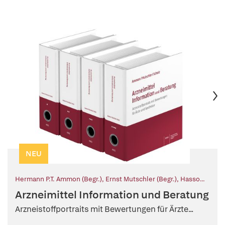
NEU
Hermann P.T. Ammon (Begr.)
,
Ernst Mutschler (Begr.)
,
Hasso
Scholz (Begr.)
,
Monika Neubeck (Fortf.)
Arzneimittel Information und Beratung
Arzneistoffportraits mit Bewertungen für Ärzte...