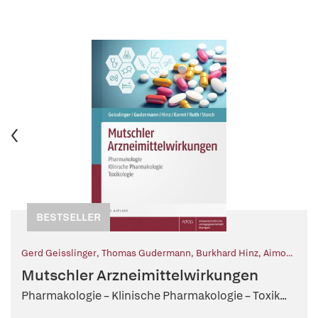
BESTSELLER
Gerd Geisslinger
,
Thomas Gudermann
,
Burkhard Hinz
,
Aimo
Kannt
,
Peter Ruth
,
Ursula Storch
,
Ernst Mutschler (Begr.)
,
Mutschler Arzneimittelwirkungen
Ingrid Boekhoff (Beitr.)
Pharmakologie – Klinische Pharmakologie – Toxik...