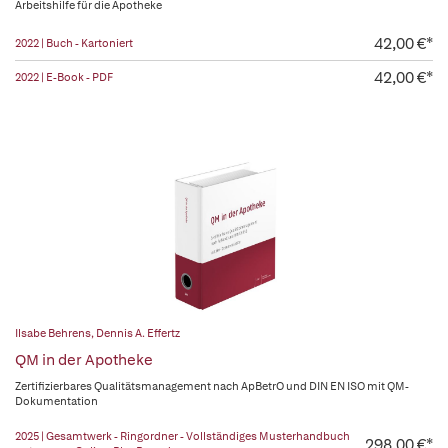
Arbeitshilfe für die Apotheke
42,00 €*
2022 | Buch - Kartoniert
42,00 €*
2022 | E-Book - PDF
Ilsabe Behrens
,
Dennis A. Effertz
QM in der Apotheke
Zertifizierbares Qualitätsmanagement nach ApBetrO und DIN EN ISO mit QM-
Dokumentation
2025 | Gesamtwerk - Ringordner - Vollständiges Musterhandbuch
298,00 €*