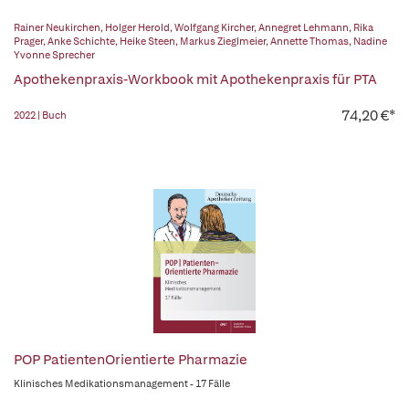
Rainer Neukirchen
,
Holger Herold
,
Wolfgang Kircher
,
Annegret Lehmann
,
Rika
Prager
,
Anke Schichte
,
Heike Steen
,
Markus Zieglmeier
,
Annette Thomas
,
Nadine
Yvonne Sprecher
Apothekenpraxis-Workbook mit Apothekenpraxis für PTA
74,20 €*
2022 | Buch
POP PatientenOrientierte Pharmazie
Klinisches Medikationsmanagement - 17 Fälle