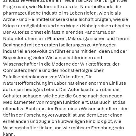
amüsante Weise aus einem neuen Blickwinkel. Er geht der
Frage nach, wie Naturstoffe aus der Naturheilkunde die
pharmazeutische Industrie ins Leben riefen, wie sie als
Arznei- und Heilmittel unsere Gesellschaft prägten, wie sie
Kriege ermöglichten und den Weg zu Nobelpreisen ebneten.
Der Autor zeichnet ein faszinierendes Panorama der
Naturstoffchemie in Pflanzen, Mikroorganismen und Tieren.
Beginnend mit den ersten Isolierungen zu Anfang der
industriellen Revolution führt er uns mit den Ideen und der
Begeisterung vieler Wissenschaftlerinnen und
Wissenschaftler in die Moderne der Wirkstofftests, der
Computerchemie und der höchst erfolgreichen
Zufallsentdeckungen von Wirkstoffen. Die
Naturstoffforschung im Labor hat einen enormen Einfluss
auf unser heutiges Leben. Der Autor lässt sich über die
Schulter schauen, wie heute die Suche nach den neuen
Medikamenten von morgen funktioniert. Das Buch ist das
ultimative Buch aus der Feder eines Wissenschaftlers, der
tief in der Forschung verwurzelt ist und dem Leser einen
erhellenden und zugleich kurzweiligen Einblick gibt, wie
Wissenschaftler ticken und wie mühsam Forschung sein
kann.