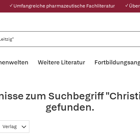
✓ Umfangreiche pharmazeutische Fachliteratur
✓ Über
enwelten
Weitere Literatur
Fortbildungsan
isse zum Suchbegriff "Christ
gefunden.
Verlag