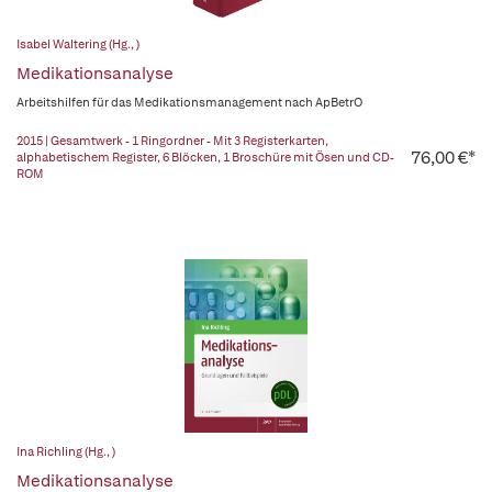
Isabel Waltering (Hg., )
Medikationsanalyse
Arbeitshilfen für das Medikationsmanagement nach ApBetrO
2015 | Gesamtwerk - 1 Ringordner - Mit 3 Registerkarten,
76,00 €*
alphabetischem Register, 6 Blöcken, 1 Broschüre mit Ösen und CD-
ROM
Ina Richling (Hg., )
Medikationsanalyse