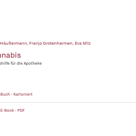
 Häußermann
,
Franjo Grotenhermen
,
Eva Milz
nnabis
shilfe für die Apotheke
 Buch - Kartoniert
 E-Book - PDF