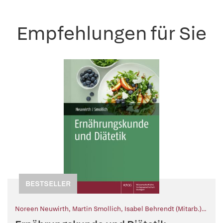
Empfehlungen für Sie
BESTSELLER
Noreen Neuwirth
,
Martin Smollich
,
Isabel Behrendt (Mitarb.)
,
Andreas Hahn (Mitarb.)
,
Elisabeth Höfler (Mitarb.)
,
Petra