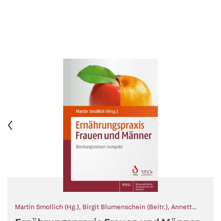
Martin Smollich (Hg.)
,
Birgit Blumenschein (Beitr.)
,
Annett
Hilbig (Beitr.)
,
Julia Kugler (Beitr.)
,
Claudia Laupert-Deick