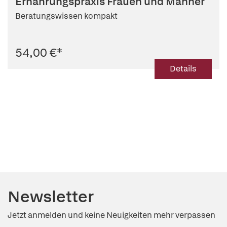
Ernährungspraxis Frauen und Männer
(Beitr.)
,
Julia Sausmikat (Beitr.)
,
Birgit-Christiane Zyriax (Beitr.)
Beratungswissen kompakt
54,00 €
*
Details
Newsletter
Jetzt anmelden und keine Neuigkeiten mehr verpassen