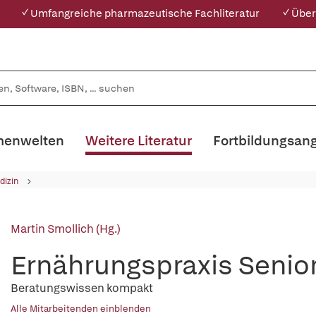
✓ Umfangreiche pharmazeutische Fachliteratur
✓ Über
enwelten
Weitere Literatur
Fortbildungsan
dizin
Martin Smollich (Hg.)
Ernährungspraxis Senio
Beratungswissen kompakt
Alle Mitarbeitenden einblenden