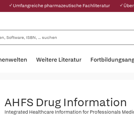
✓ Umfangreiche pharmazeutische Fachliteratur
✓ Über
enwelten
Weitere Literatur
Fortbildungsan
AHFS Drug Information
Integrated Healthcare Information for Professionals Med