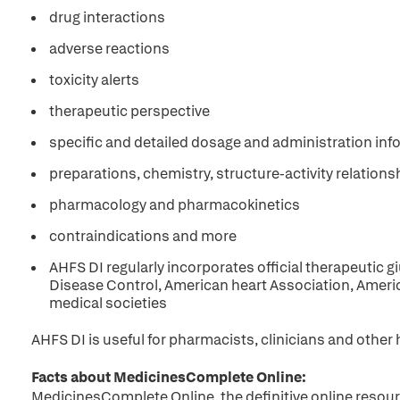
drug interactions
adverse reactions
toxicity alerts
therapeutic perspective
specific and detailed dosage and administration inf
preparations, chemistry, structure-activity relations
pharmacology and pharmacokinetics
contraindications and more
AHFS DI regularly incorporates official therapeutic g
Disease Control, American heart Association, Ameri
medical societies
AHFS DI is useful for pharmacists, clinicians and other
Facts about MedicinesComplete Online:
MedicinesComplete Online, the definitive online resour