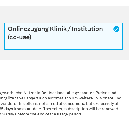
Onlinezugang Klinik / Institution
(cc-use)
 gewerbliche Nutzer in Deutschland. Alle genannten Preise sind
zungslizenz verlängert sich automatisch um weitere 12 Monate und
erden. This offer is not aimed at consumers, but exclusively at
65 days from start date. Thereafter, subscription will be renewed
n 30 days before the end of the usage period.