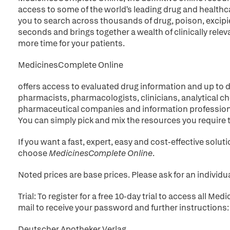
access to some of the world's leading drug and healthc
you to search across thousands of drug, poison, excip
seconds and brings together a wealth of clinically relev
more time for your patients.
MedicinesComplete Online
offers access to evaluated drug information and up to d
pharmacists, pharmacologists, clinicians, analytical ch
pharmaceutical companies and information profession
You can simply pick and mix the resources you require 
If you want a fast, expert, easy and cost-effective solu
choose
MedicinesComplete Online
.
Noted prices are base prices. Please ask for an individua
Trial: To register for a free 10-day trial to access all 
mail to receive your password and further instructions:
Deutscher Apotheker Verlag